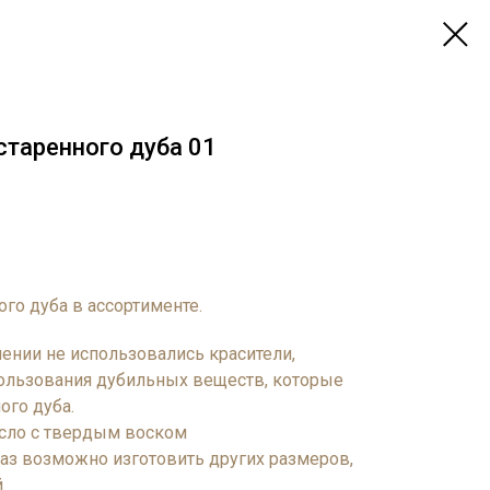
старенного дуба 01
го дуба в ассортименте.
лении не использовались красители,
ользования дубильных веществ, которые
ого дуба.
асло с твердым воском
каз возможно изготовить других размеров,
й