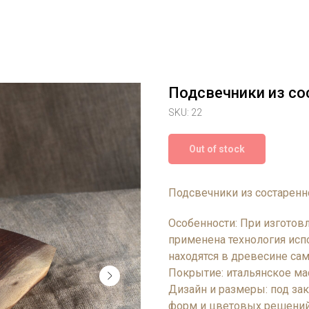
Подсвечники из со
SKU:
22
Out of stock
Подсвечники из состаренно
Особенности: При изготов
применена технология исп
находятся в древесине сам
Покрытие: итальянское м
Дизайн и размеры: под за
форм и цветовых решени