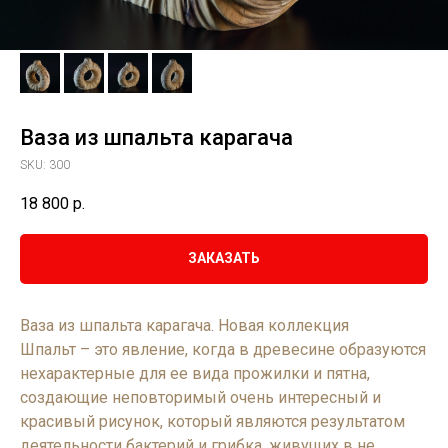
Ваза из шпальта карагача
SKU:
300
18 800
р.
ЗАКАЗАТЬ
Ваза из шпальта карагача. Новая коллекция
Шпальт – это явление, когда в древесине образуются
нехарактерные для ее вида прожилки и пятна,
создающие неповторимый очень интересный и
красивый рисунок, который являются результатом
деятельности бактерий и грибка, живущих в не