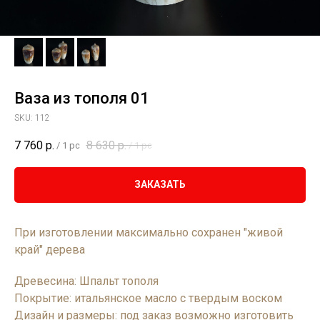
Ваза из тополя 01
SKU:
112
7 760
р.
8 630
р.
/
1 pc
/
1 pc
ЗАКАЗАТЬ
При изготовлении максимально сохранен "живой
край" дерева
Древесина: Шпальт тополя
Покрытие: итальянское масло с твердым воском
Дизайн и размеры: под заказ возможно изготовить