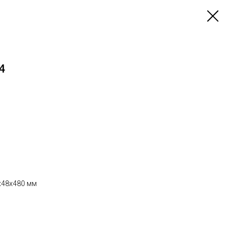
4
х48х480 мм