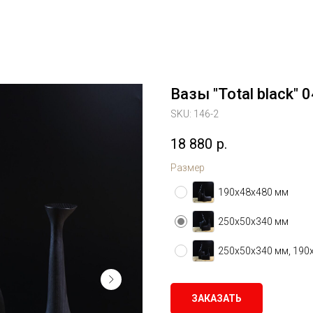
Вазы "Total black" 0
SKU:
146-2
18 880
р.
Размер
190х48х480 мм
250х50х340 мм
250х50х340 мм, 190
ЗАКАЗАТЬ