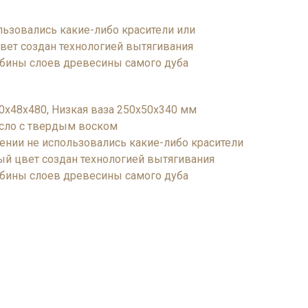
льзовались какие-либо красители или
вет создан технологией вытягивания
убины слоев древесины самого дуба
0х48х480, Низкая ваза 250х50х340 мм
асло с твердым воском
ении не использовались какие-либо красители
ый цвет создан технологией вытягивания
убины слоев древесины самого дуба