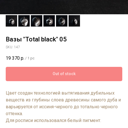
Вазы "Total black" 05
SKU:
147
19 370
р.
/
1 pc
Out of stock
Цвет создан технологией вытягивания дубильных
веществ из глубины слоев древесины самого дуба и
варьируется от иссиня-черного до тотально черного
оттенка.
Для росписи использовался белый пигмент.