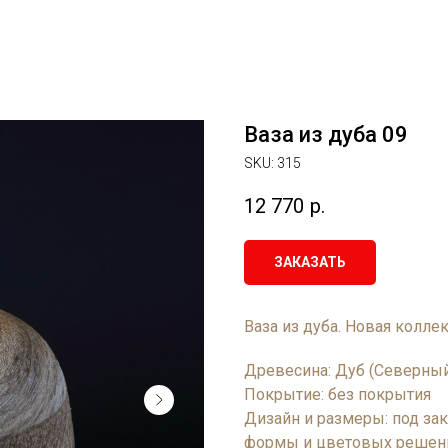
Ваза из дуба 09
SKU:
315
12 770
р.
ЗАКАЗАТЬ
Ваза из дуба. Новая колле
Древесина: Дуб (Северный
Покрытие: без покрытия
Дизайн и размеры: под за
формы и цветовых решен