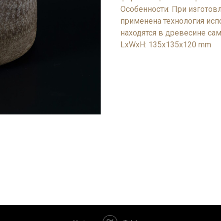
Особенности: При изготов
применена технология исп
находятся в древесине сам
LxWxH: 135x135x120 mm