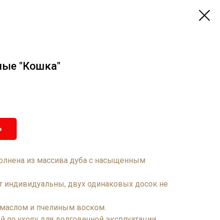
ные "Кошка"
Ь
олнена из массива дуба с насыщенным
т индивидуальны, двух одинаковых досок не
маслом и пчелиным воском.
й по уходу для долговечной эксплуатации.