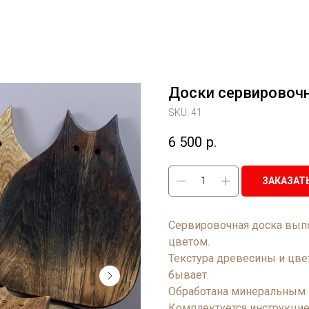
Доски сервировоч
SKU:
41
6 500
р.
ЗАКАЗАТ
Сервировочная доска вып
цветом.
Текстура древесины и цве
бывает.
Обработана минеральным 
Комплектуется инструкцие