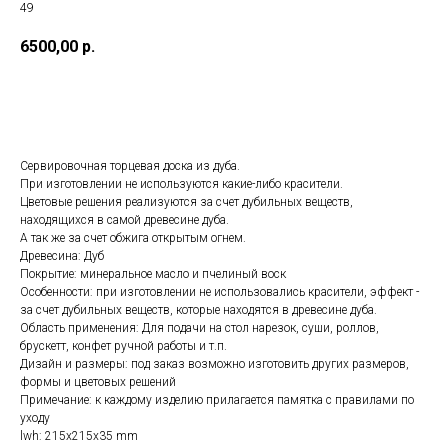
49
6500,00
р.
ЗАКАЗАТЬ
Сервировочная торцевая доска из дуба.
При изготовлении не используются какие-либо красители.
Цветовые решения реализуются за счет дубильных веществ,
находящихся в самой древесине дуба.
А так же за счет обжига открытым огнем.
Древесина: Дуб
Покрытие: минеральное масло и пчелиный воск
Особенности: при изготовлении не использовались красители, эффект -
за счет дубильных веществ, которые находятся в древесине дуба.
Область применения: Для подачи на стол нарезок, суши, роллов,
брускетт, конфет ручной работы и т.п.
Дизайн и размеры: под заказ возможно изготовить других размеров,
формы и цветовых решений
Примечание: к каждому изделию прилагается памятка с правилами по
уходу
lwh: 215x215x35 mm